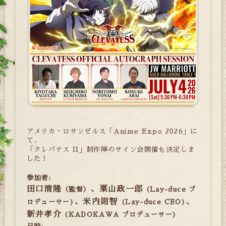
アメリカ・ロサンゼルス「Anime Expo 2026」に
て、
「クレバテス II」制作陣のサイン会開催も決定しま
した！
参加者:
田口清隆
、栗山政一郎
（監督）
(Lay-duce プ
、
米内則智
、
ロデューサー)
(Lay-duce CEO)
新井孝介
(KADOKAWA プロデューサー)